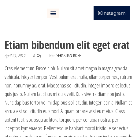
Instagram
Etiam bibendum elit eget erat
April 29, 2019
Von
SEBASTIAN ROSE
0
Cras elementum. Fusce nibh. Nullam sit amet magna in magna gravida
vehicula. Integer tempor. Vestibulum erat nulla, ullamcorper nec, rutrum
non, nonummy ac, erat. Maecenas sollicitudin. Integer imperdiet lectus
quis justo. Nullam faucibus mi quis velit. Duis viverra diam non justo.
Nunc dapibus tortor vel mi dapibus sollicitudin. Integer lacinia. Nullam at
arcu a est sollicitudin euismod. Aliquam ornare wisi eu metus. Class
aptent taciti sociosqu ad litora torquent per conubia nostra, per
inceptos hymenaeos. Pellentesque habitant morbi tristique senectus
et netus et malesuada fames ac turpis egestas. In sem justo, commodo