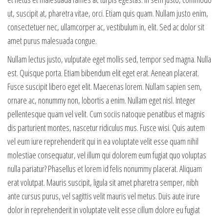
ut, suscipit at, pharetra vitae, orci. Etiam quis quam. Nullam justo enim,
consectetuer nec, ullamcorper ac, vestibulum in, elit. Sed ac dolor sit
amet purus malesuada congue.
Nullam lectus justo, vulputate eget mollis sed, tempor sed magna. Nulla
est. Quisque porta. Etiam bibendum elit eget erat. Aenean placerat.
Fusce suscipit libero eget elit. Maecenas lorem. Nullam sapien sem,
ornare ac, nonummy non, lobortis a enim. Nullam eget nisl. Integer
pellentesque quam vel velit. Cum sociis natoque penatibus et magnis
dis parturient montes, nascetur ridiculus mus. Fusce wisi. Quis autem
vel eum iure reprehenderit qui in ea voluptate velit esse quam nihil
molestiae consequatur, vel illum qui dolorem eum fugiat quo voluptas
nulla pariatur? Phasellus et lorem id felis nonummy placerat. Aliquam
erat volutpat. Mauris suscipit, ligula sit amet pharetra semper, nibh
ante cursus purus, vel sagittis velit mauris vel metus. Duis aute irure
dolor in reprehenderit in voluptate velit esse cillum dolore eu fugiat