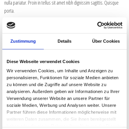
nulla pariatur. Proin in tellus sit amet nibh dignissim sagittis. Quisque
porta.
Integer malesuada. Nullam sit amet magna in magna gravida vehicula.
Curabitur vitae diam non enim vestibulum interdum. Nunc tincidunt ante
vitae massa. Duis bibendum, lectus ut viverra rhoncus, dolor nunc
Zustimmung
Details
Über Cookies
faucibus libero, eget facilisis enim ipsum id lacus. Maecenas ipsum
velit, consectetuer eu lobortis ut, dictum at dui. Etiam egestas wisi a
erat. Itaque earum rerum hic tenetur a sapiente delectus, ut aut
Diese Webseite verwendet Cookies
reiciendis voluptatibus maiores alias consequatur aut perferendis
Wir verwenden Cookies, um Inhalte und Anzeigen zu
doloribus asperiores repellat. Nullam sit amet magna in magna gravida
personalisieren, Funktionen für soziale Medien anbieten
zu können und die Zugriffe auf unsere Website zu
vehicula. Maecenas libero. Ut enim ad minima veniam, quis nostrum
analysieren. Außerdem geben wir Informationen zu Ihrer
exercitationem ullam corporis suscipit laboriosam, nisi ut aliquid ex ea
Verwendung unserer Website an unsere Partner für
commodi consequatur? Duis aute irure dolor in reprehenderit in
soziale Medien, Werbung und Analysen weiter. Unsere
voluptate velit esse cillum dolore eu fugiat nulla pariatur. Aliquam
Partner führen diese Informationen möglicherweise mit
ornare wisi eu metus. Fusce wisi.
weiteren Daten zusammen, die Sie ihnen bereitgestellt
haben oder die sie im Rahmen Ihrer Nutzung der Dienste